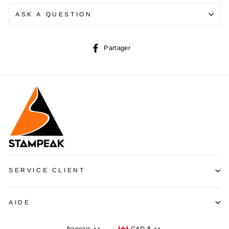
ASK A QUESTION
Partager
Partager
sur
Facebook
SERVICE CLIENT
AIDE
Langue
Devise
français
CAD $