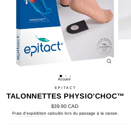
FERMER
(ESC)
Accueil
/
EPITACT
TALONNETTES PHYSIO’CHOC™
Prix
$39.90 CAD
régulier
Frais d'expédition
calculés lors du passage à la caisse.