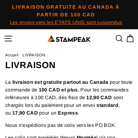
Passer
LIVRAISON GRATUITE AU CANADA À
au
PARTIR DE 100 CAD
contenu
Les envois vers les ETATS UNIS sont suspendus
Navigation
Reche
P
Accueil
/
LIVRAISON
LIVRAISON
La
livraison est gratuite partout au Canada
pour toute
commande de
100 CAD et plus.
Pour les commandes
inférieures à 100 CAD, des frais de
12,90 CAD
sont
chargés lors du paiement pour un envoi
standard
,
ou
17,90 CAD
pour un
Express
.
Nous n'expédions pas de colis vers les PO BOX.
Les colis sont expédiés depuis
Montréa
l via nos