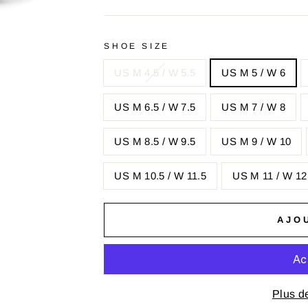
SHOE SIZE
US M 4.5 / W 5.5
US M 5 / W 6
US M 6.5 / W 7.5
US M 7 / W 8
US M 8.5 / W 9.5
US M 9 / W 10
US M 10.5 / W 11.5
US M 11 / W 12
AJO
Plus d