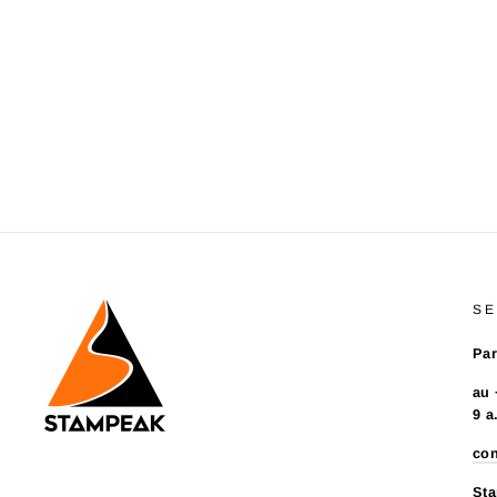
SE
Par
au 
9 a
co
Sta