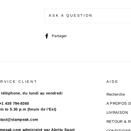
ASK A QUESTION
Partager
Partager
sur
Facebook
RVICE CLIENT
AIDE
 téléphone, du lundi au vendredi
Recherche
+1 438 794-8360
A PROPOS 
.m to 5.30 p.m (heure de l'Est)
LIVRAISON
ntact@stampeak.com
RETOUR & 
mpeak.com administré par Abritu Sport
CONDITION