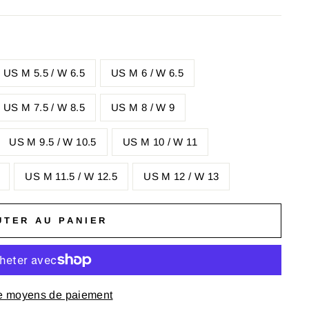
US M 5.5 / W 6.5
US M 6 / W 6.5
US M 7.5 / W 8.5
US M 8 / W 9
US M 9.5 / W 10.5
US M 10 / W 11
US M 11.5 / W 12.5
US M 12 / W 13
UTER AU PANIER
e moyens de paiement