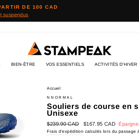
PARTIR DE 100 CAD
nt suspendus
E
BIEN-ÊTRE
VOS ESSENTIELS
ACTIVITÉS D'HIVER
Accueil
/
NNORMAL
Souliers de course en se
Unisexe
Prix
$239.90 CAD
Prix
$167.95 CAD
Épargn
régulier
réduit
Frais d'expédition
calculés lors du passage à