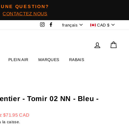
UNE QUESTION?
CONTACTEZ NOUS
Langue
Devise
Instagram
Facebook
français
CAD $
Se connecter
Panie
PLEIN AIR
MARQUES
RABAIS
ntier - Tomir 02 NN - Bleu -
ez
$71.95 CAD
 la caisse.