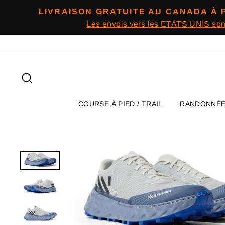
Passer
LIVRAISON GRATUITE AU CANADA À 
au
Les envois vers les ETATS UNIS so
contenu
Rechercher
COURSE À PIED / TRAIL
RANDONNÉ