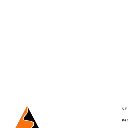
SE
Par