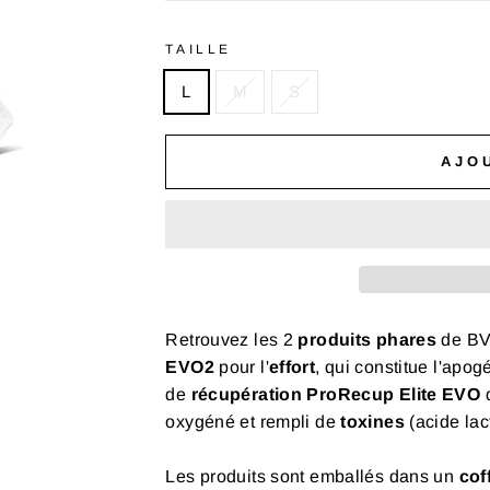
TAILLE
L
M
S
AJO
Retrouvez les 2
produits phares
de BV
EVO2
pour l'
effort
, qui constitue l'apog
de
récupération
ProRecup Elite EVO
oxygéné et rempli de
toxines
(acide lac
Les produits sont emballés dans un
cof