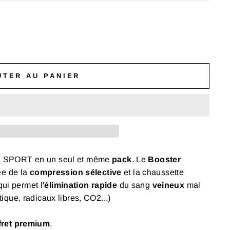
UTER AU PANIER
 SPORT en un seul et même
pack
. Le
Booster
ée de la
compression sélective
et la chaussette
qui permet l'
élimination rapide
du sang
veineux
mal
tique, radicaux libres, CO2...)
fret premium
.