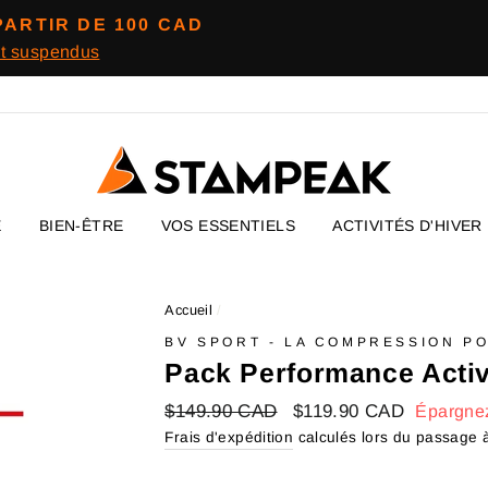
PARTIR DE 100 CAD
nt suspendus
E
BIEN-ÊTRE
VOS ESSENTIELS
ACTIVITÉS D'HIVER
Accueil
/
BV SPORT - LA COMPRESSION PO
Pack Performance Activ
Prix
$149.90 CAD
Prix
$119.90 CAD
Épargn
régulier
réduit
Frais d'expédition
calculés lors du passage à