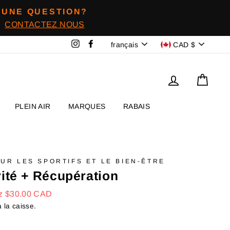
UNE QUESTION?
CONTACTEZ NOUS
Langue
Devise
Instagram
Facebook
français
CAD $
Se connecter
Panie
PLEIN AIR
MARQUES
RABAIS
UR LES SPORTIFS ET LE BIEN-ÊTRE
ité + Récupération
ez
$30.00 CAD
 la caisse.