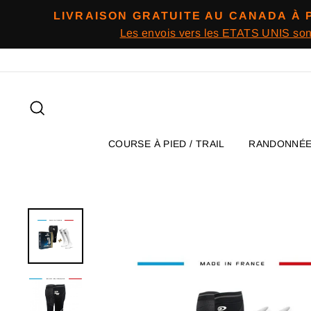
Passer
LIVRAISON GRATUITE AU CANADA À 
au
Les envois vers les ETATS UNIS so
contenu
Rechercher
COURSE À PIED / TRAIL
RANDONNÉ