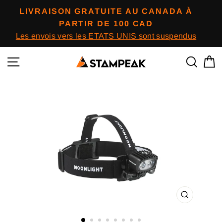
Passer
LIVRAISON GRATUITE AU CANADA À
au
PARTIR DE 100 CAD
contenu
Les envois vers les ETATS UNIS sont suspendus
Navigation
Reche
P
FERMER
(ESC)