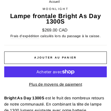
Accueil
/
MOONLIGHT
Lampe frontale Bright As Day
1300S
Prix
$269.00 CAD
régulier
Frais d'expédition
calculés lors du passage à la caisse.
AJOUTER AU PANIER
Plus de moyens de paiement
Bright As Day 1300S
est le fruit des nombreux retours
de notre communauté. En combinant la tête de lampe
de 1300 lumens existante avec notre batterie