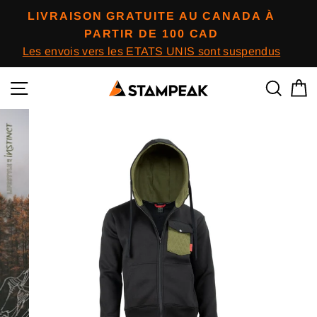
Passer
LIVRAISON GRATUITE AU CANADA À
au
PARTIR DE 100 CAD
contenu
Les envois vers les ETATS UNIS sont suspendus
Navigation
Reche
P