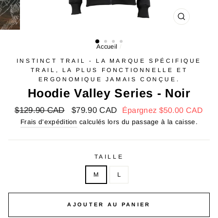
FERMER
(ESC)
Accueil
/
INSTINCT TRAIL - LA MARQUE SPÉCIFIQUE
TRAIL, LA PLUS FONCTIONNELLE ET
ERGONOMIQUE JAMAIS CONÇUE.
Hoodie Valley Series - Noir
Prix
$129.90 CAD
Prix
$79.90 CAD
Épargnez
$50.00 CAD
régulier
réduit
Frais d'expédition
calculés lors du passage à la caisse.
TAILLE
M
L
AJOUTER AU PANIER