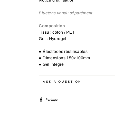
Notice d’utilisation
Bluetens vendu séparément
Composition
Tissu : coton / PET
Gel : Hydrogel
● Électrodes réutilisables
● Dimensions 150x100mm
● Gel intégré
ASK A QUESTION
Partager
Partager
sur
Facebook