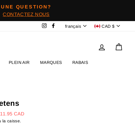
UNE QUESTION?
CONTACTEZ NOUS
Langue
Devise
Instagram
Facebook
français
CAD $
Se connecter
Panie
PLEIN AIR
MARQUES
RABAIS
uetens
$11.95 CAD
 la caisse.