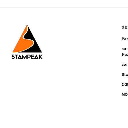
SE
Par
au 
9 a
co
Sta
2-2
MO