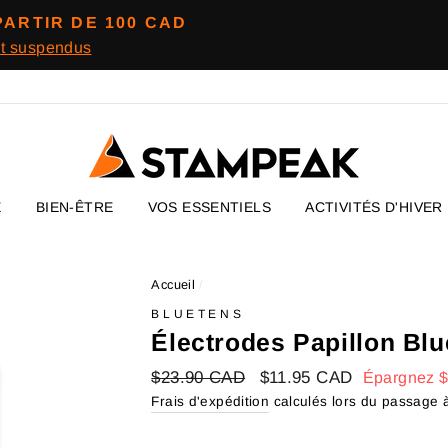
PARTIR DE 100 CAD
nt suspendus
E
BIEN-ÊTRE
VOS ESSENTIELS
ACTIVITÉS D'HIVER
Accueil
/
BLUETENS
Électrodes Papillon Bl
Prix
$23.90 CAD
Prix
$11.95 CAD
Épargnez
régulier
réduit
Frais d'expédition
calculés lors du passage à