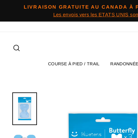
Passer
LIVRAISON GRATUITE AU CANADA À 
au
Les envois vers les ETATS UNIS so
contenu
Rechercher
COURSE À PIED / TRAIL
RANDONNÉ