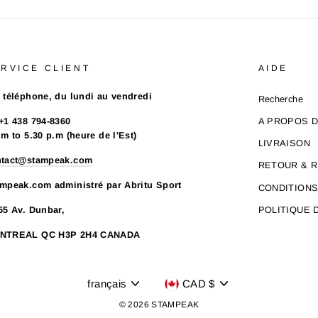
RVICE CLIENT
AIDE
 téléphone, du lundi au vendredi
Recherche
+1 438 794-8360
A PROPOS 
.m to 5.30 p.m (heure de l'Est)
LIVRAISON
ntact@stampeak.com
RETOUR & 
mpeak.com administré par Abritu Sport
CONDITION
POLITIQUE 
55 Av. Dunbar,
NTREAL QC H3P 2H4 CANADA
Langue
Devise
français
CAD $
© 2026 STAMPEAK