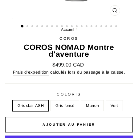
FERMER
(ESC)
Accueil
/
COROS
COROS NOMAD Montre
d'aventure
Prix
$499.00 CAD
régulier
Frais d'expédition
calculés lors du passage à la caisse.
COLORIS
Gris clair ASH
Gris foncé
Marron
Vert
AJOUTER AU PANIER