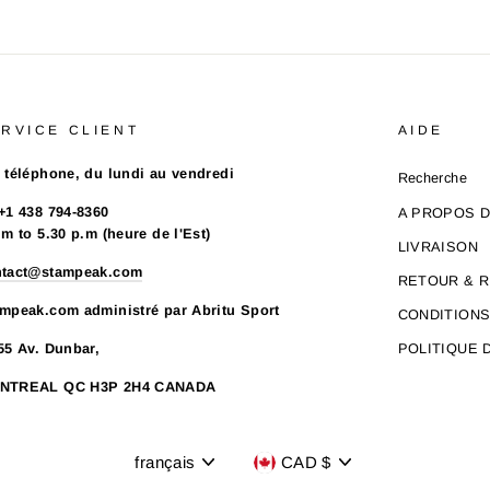
RVICE CLIENT
AIDE
 téléphone, du lundi au vendredi
Recherche
+1 438 794-8360
A PROPOS 
.m to 5.30 p.m (heure de l'Est)
LIVRAISON
ntact@stampeak.com
RETOUR & 
mpeak.com administré par Abritu Sport
CONDITION
POLITIQUE 
55 Av. Dunbar,
NTREAL QC H3P 2H4 CANADA
Langue
Devise
français
CAD $