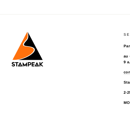
SE
Par
au 
9 a
co
Sta
2-2
MO