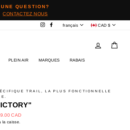
UNE QUESTION?
CONTACTEZ NOUS
Langue
Devise
Instagram
Facebook
français
CAD $
Se connecter
Panie
PLEIN AIR
MARQUES
RABAIS
PÉCIFIQUE TRAIL, LA PLUS FONCTIONNELLE
UE.
VICTORY"
$9.00 CAD
 la caisse.