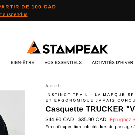
PARTIR DE 100 CAD
nt suspendus
E
BIEN-ÊTRE
VOS ESSENTIELS
ACTIVITÉS D'HIVER
Accueil
/
INSTINCT TRAIL - LA MARQUE S
ET ERGONOMIQUE JAMAIS CONÇ
Casquette TRUCKER "
Prix
$44.90 CAD
Prix
$35.90 CAD
Épargnez
régulier
réduit
Frais d'expédition
calculés lors du passage à